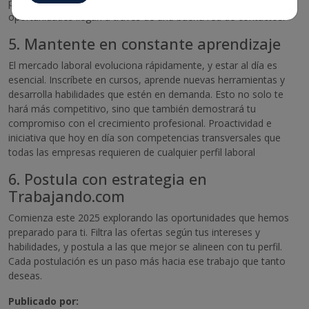
perfiles en redes como LinkedIn. A menudo, las mejores
oportunidades llegan a través de una buena red de contactos.
5. Mantente en constante aprendizaje
El mercado laboral evoluciona rápidamente, y estar al día es
esencial. Inscríbete en cursos, aprende nuevas herramientas y
desarrolla habilidades que estén en demanda. Esto no solo te
hará más competitivo, sino que también demostrará tu
compromiso con el crecimiento profesional. Proactividad e
iniciativa que hoy en día son competencias transversales que
todas las empresas requieren de cualquier perfil laboral
6. Postula con estrategia en
Trabajando.com
Comienza este 2025 explorando las oportunidades que hemos
preparado para ti. Filtra las ofertas según tus intereses y
habilidades, y postula a las que mejor se alineen con tu perfil.
Cada postulación es un paso más hacia ese trabajo que tanto
deseas.
Publicado por: